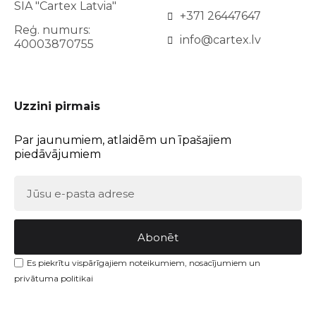
SIA "Cartex Latvia"
+371 26447647
Reģ. numurs:
info@cartex.lv
40003870755
Uzzini pirmais
Par jaunumiem, atlaidēm un īpašajiem
piedāvājumiem
Abonēt
Es piekrītu vispārīgajiem noteikumiem, nosacījumiem un
privātuma politikai