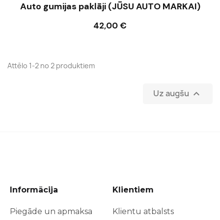
Auto gumijas paklāji (JŪSU AUTO MARKAI)
42,00 €
Ielikt grozā
Attēlo 1-2 no 2 produktiem
Uz augšu

Informācija
Klientiem
Piegāde un apmaksa
Klientu atbalsts