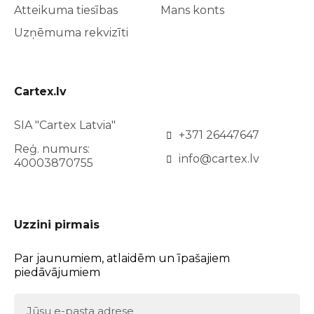
Atteikuma tiesības
Mans konts
Uzņēmuma rekvizīti
Cartex.lv
SIA "Cartex Latvia"
+371 26447647
Reģ. numurs:
info@cartex.lv
40003870755
Uzzini pirmais
Par jaunumiem, atlaidēm un īpašajiem
piedāvājumiem