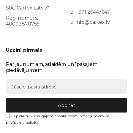
SIA "Cartex Latvia"
+371 26447647
Reģ. numurs:
info@cartex.lv
40003870755
Uzzini pirmais
Par jaunumiem, atlaidēm un īpašajiem
piedāvājumiem
Abonēt
Es piekrītu vispārīgajiem noteikumiem, nosacījumiem un
privātuma politikai