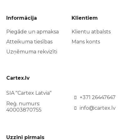
Informācija
Klientiem
Piegāde un apmaksa
Klientu atbalsts
Atteikuma tiesības
Mans konts
Uzņēmuma rekvizīti
Cartex.lv
SIA "Cartex Latvia"
+371 26447647
Reģ. numurs:
info@cartex.lv
40003870755
Uzzini pirmais