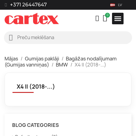
+371 26447647
LV
Mājas
Gumijas paklāji
Bagāžas nodalījumam
(Gumijas vanniņas)
BMW
X4 II (2018-...)
X4 II (2018-...)
BLOG CATEGORIES