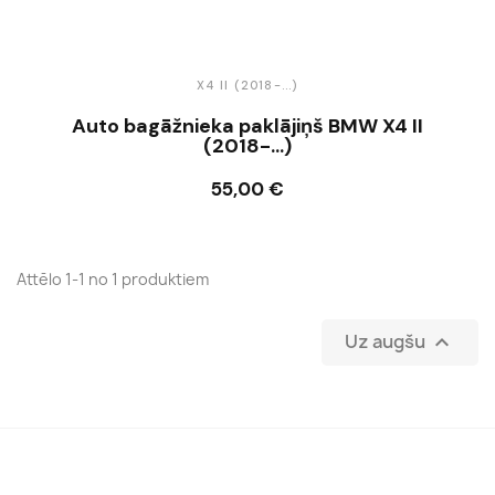
X4 II (2018-...)
Auto bagāžnieka paklājiņš BMW X4 II
(2018-...)
55,00 €
Ielikt grozā
Attēlo 1-1 no 1 produktiem
Uz augšu
