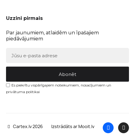
Uzzini pirmais
Par jaunumiem, atlaidēm un īpašajiem
piedāvājumiem
Abonēt
Es piekrītu vispārīgajiem noteikumiem, nosacījumiem un
privātuma politikai
Cartex.lv 2026
Izstrādāts ar Mooit.lv