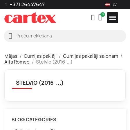
+371 26447647
LV
Mājas
Gumijas paklāji
Gumijas pakalāji salonam
Alfa Romeo
Stelvio (2016-...)
STELVIO (2016-...)
BLOG CATEGORIES