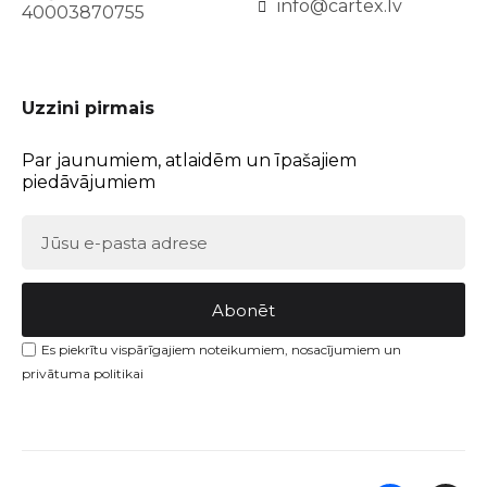
info@cartex.lv
40003870755
Uzzini pirmais
Par jaunumiem, atlaidēm un īpašajiem
piedāvājumiem
Abonēt
Es piekrītu vispārīgajiem noteikumiem, nosacījumiem un
privātuma politikai